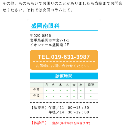
その他、ものもらいでお困りのことがありましたら当院までお問合
せください。それでは次回コラムにて。
盛岡南眼科
〒020-0866
岩手県盛岡市本宮7-1-1
イオンモール盛岡南 2F
TEL.019-631-3987
お気軽にお問い合わせください。
診療時間
月
火
水
木
金
土
日祝
午前
●
●
●
●
●
●
●
午後
●
●
●
●
●
●
●
【診療日】
午前／11：00〜13：30
午後／14：30〜19：00
【休診日】
無休
(年末年始を除きます)