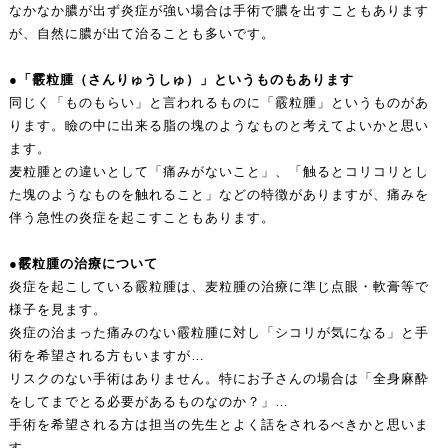
なかなか膿が出ず炎症が強い場合は手術で膿を出すこともあります
が、自然に膿が出て治ることも多いです。
●「霰粒腫（さんりゅうしゅ）」というものもあります
同じく「ものもらい」と言われるものに「霰粒腫」というものがあ
ります。瞼の中に出来る脂の塊のようなものと考えてよいかと思い
ます。
麦粒腫との違いとして「痛みがないこと」、「触るとコリコリとし
た塊のようなものを触れること」などの特徴がありますが、痛みを
伴う急性の炎症を起こすこともあります。
●霰粒腫の治療について
炎症を起こしている霰粒腫は、麦粒腫の治療に準じ点眼・軟膏等で
様子を見ます。
炎症の治まった痛みのない霰粒腫に対し「シコリが気になる」と手
術を希望される方もいますが…
リスクのない手術はありません。特にお子さんの場合は「全身麻酔
をしてまでとる必要があるものなのか？」…
手術を希望される方は担当の先生とよく話をされるべきかと思いま
す。