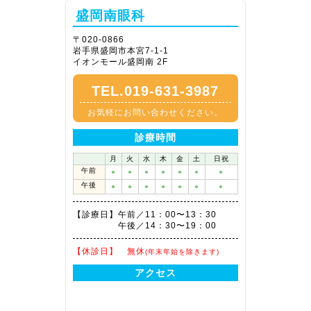
盛岡南眼科
〒020-0866
岩手県盛岡市本宮7-1-1
イオンモール盛岡南 2F
TEL.019-631-3987
お気軽にお問い合わせください。
診療時間
月
火
水
木
金
土
日祝
午前
●
●
●
●
●
●
●
午後
●
●
●
●
●
●
●
【診療日】
午前／11：00〜13：30
午後／14：30〜19：00
【休診日】
無休
(年末年始を除きます)
アクセス