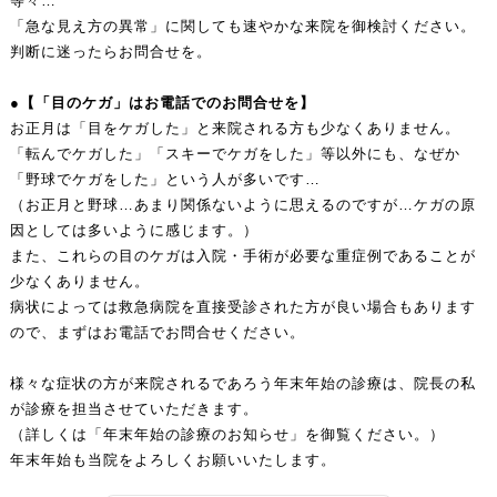
等々…
「急な見え方の異常」に関しても速やかな来院を御検討ください。
判断に迷ったらお問合せを。
●【「目のケガ」はお電話でのお問合せを】
お正月は「目をケガした」と来院される方も少なくありません。
「転んでケガした」「スキーでケガをした」等以外にも、なぜか
「野球でケガをした」という人が多いです…
（お正月と野球…あまり関係ないように思えるのですが…ケガの原
因としては多いように感じます。）
また、これらの目のケガは入院・手術が必要な重症例であることが
少なくありません。
病状によっては救急病院を直接受診された方が良い場合もあります
ので、まずはお電話でお問合せください。
様々な症状の方が来院されるであろう年末年始の診療は、院長の私
が診療を担当させていただきます。
（詳しくは「年末年始の診療のお知らせ」を御覧ください。）
年末年始も当院をよろしくお願いいたします。