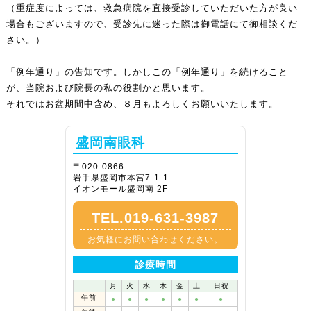
（重症度によっては、救急病院を直接受診していただいた方が良い
場合もございますので、受診先に迷った際は御電話にて御相談くだ
さい。）
「例年通り」の告知です。しかしこの「例年通り」を続けること
が、当院および院長の私の役割かと思います。
それではお盆期間中含め、８月もよろしくお願いいたします。
盛岡南眼科
〒020-0866
岩手県盛岡市本宮7-1-1
イオンモール盛岡南 2F
TEL.019-631-3987
お気軽にお問い合わせください。
診療時間
月
火
水
木
金
土
日祝
午前
●
●
●
●
●
●
●