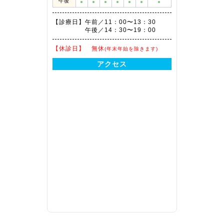
午後
●
●
●
●
●
●
●
【診療日】
午前／11：00〜13：30
午後／14：30〜19：00
【休診日】
無休
(年末年始を除きます)
アクセス