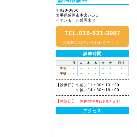
〒020-0866
岩手県盛岡市本宮7-1-1
イオンモール盛岡南 2F
TEL.019-631-3987
お気軽にお問い合わせください。
診療時間
月
火
水
木
金
土
日祝
午前
●
●
●
●
●
●
●
午後
●
●
●
●
●
●
●
【診療日】
午前／11：00〜13：30
午後／14：30〜19：00
【休診日】
無休
(年末年始を除きます)
アクセス