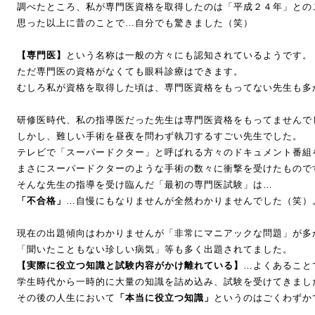
調べたところ、私が専門医資格を取得したのは「平成２４年」との
思った以上に昔のことで…自分でも驚きました（笑）
【専門医】
という名称は一般の方々にも認知されているようです。
ただ専門医の資格がなくても眼科診療はできます。
むしろ私が資格を取得した頃は、専門医資格をもってない先生も多
研修医時代、私の指導医だった先生は専門医資格をもってませんで
しかし、難しい手術を昼夜を問わず執刀するすごい先生でした。
テレビで「スーパードクター」と呼ばれる方々のドキュメント番組
まさにスーパードクターのような手術の数々に衝撃を受けたもので
そんな先生の指導を受け臨んだ「最初の専門医試験」は…
「不合格」
…自慢にもなりませんが全然わかりませんでした（笑）
現在の出題傾向はわかりませんが「非常にマニアックな問題」が多
「聞いたこともない珍しい病気」等も多く出題されてました。
【実際に役立つ知識と試験内容がかけ離れている】
…よくあること
学生時代から一時的に大量の知識を詰め込み、試験を受けてきまし
その後の人生において
「本当に役立つ知識」
というのはごくわずか