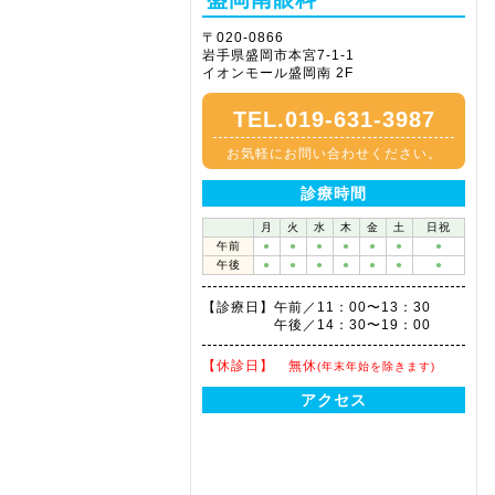
〒020-0866
岩手県盛岡市本宮7-1-1
イオンモール盛岡南 2F
TEL.019-631-3987
お気軽にお問い合わせください。
診療時間
月
火
水
木
金
土
日祝
午前
●
●
●
●
●
●
●
午後
●
●
●
●
●
●
●
【診療日】
午前／11：00〜13：30
午後／14：30〜19：00
【休診日】
無休
(年末年始を除きます)
アクセス