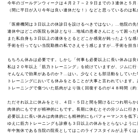
今年のゴールデンウィークは４月２７～２９日までの３連休と５月
（間に平日が入り今年は良い連休だな！）などと思っているのは私
「医療機関は３日以上の休診日を設けるべきではない」…他院の先
連休中はどこの医院も休診となり…地域の患者さんにとって困った
また私自身も３日以上の連休をとるとどこか感覚が鈍ったような感
手術を行ってない当院勤務の私でさえそう感じますが…手術を担当
もちろん休みは必要です。しかし「何事も必要以上に長い休みは良
私は２０年以上「筋力トレーニング」を続けていますが、ジムに行
そんなんで効果があるのか？…はい。少なくとも部活動をしていた
トレーニングにおいても休みをとることが大事と言われています。
トレーニングで傷ついた筋肉がより強く回復するのが４８時間（約
ただそれ以上に休みをとり、４日・５日と間を開けるにつれ明らか
肉体的にもですが精神的にもです。長期に休むとその分ジムに行き
必要以上に長い休みは肉体的にも精神的にもパフォーマンスを低下
ゆえに筋力トレーニングも診療も３日以上の休みをとらないように
年中無休である当院の院長としてはこのライフスタイルが上手くは