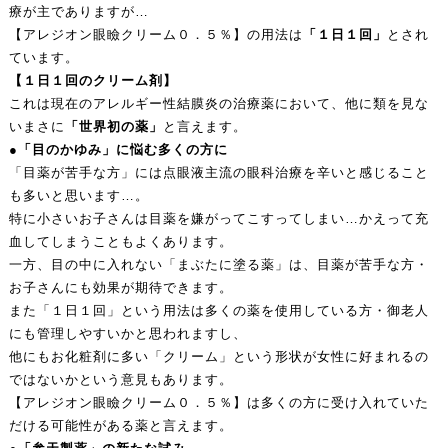
療が主でありますが…
【アレジオン眼瞼クリーム０．５％】の用法は
「１日１回」
とされ
ています。
【１日１回のクリーム剤】
これは現在のアレルギー性結膜炎の治療薬において、他に類を見な
いまさに
「世界初の薬」
と言えます。
●「目のかゆみ」に悩む多くの方に
「目薬が苦手な方」には点眼液主流の眼科治療を辛いと感じること
も多いと思います…。
特に小さいお子さんは目薬を嫌がってこすってしまい…かえって充
血してしまうこともよくあります。
一方、目の中に入れない「まぶたに塗る薬」は、目薬が苦手な方・
お子さんにも効果が期待できます。
また「１日１回」という用法は多くの薬を使用している方・御老人
にも管理しやすいかと思われますし、
他にもお化粧剤に多い「クリーム」という形状が女性に好まれるの
ではないかという意見もあります。
【アレジオン眼瞼クリーム０．５％】は多くの方に受け入れていた
だける可能性がある薬と言えます。