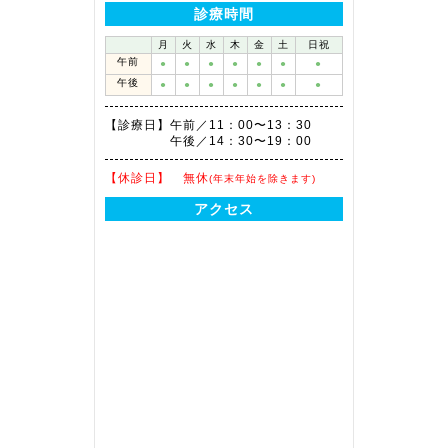
診療時間
月
火
水
木
金
土
日祝
午前
●
●
●
●
●
●
●
午後
●
●
●
●
●
●
●
【診療日】
午前／11：00〜13：30
午後／14：30〜19：00
【休診日】
無休
(年末年始を除きます)
アクセス