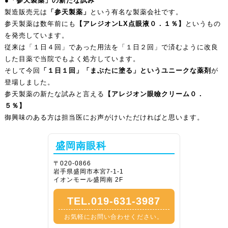
●「参天製薬」の新たな試み
製造販売元は
「参天製薬」
という有名な製薬会社です。
参天製薬は数年前にも
【アレジオンLX点眼液０．１％】
というもの
を発売しています。
従来は「１日４回」であった用法を「１日２回」で済むように改良
した目薬で当院でもよく処方しています。
そして今回
「１日１回」「まぶたに塗る」というユニークな薬剤
が
登場しました。
参天製薬の新たな試みと言える
【アレジオン眼瞼クリーム０．
５％】
御興味のある方は担当医にお声がけいただければと思います。
盛岡南眼科
〒020-0866
岩手県盛岡市本宮7-1-1
イオンモール盛岡南 2F
TEL.019-631-3987
お気軽にお問い合わせください。