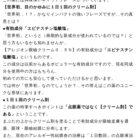
【世界初、目のかゆみに１日１回のクリーム剤】
「世界初…！？」かなりインパクトの強いフレーズですが…その真
意とは？
●有効成分「エピナスチン塩酸塩」
「世界初」というと（画期的な新成分が使われているのでは？）と
思う方もいるかも知れませんが…
【アレジオン眼瞼クリーム０．５％】の有効成分は
「エピナスチン
塩酸塩」
というものです。
この成分は以前からあるポピュラーな有効成分ですので、現在同成
分を使用中の方はもちろん、
初めての方にも安心して使っていただけるかと思います。
では何が「世界初」なのでしょうか？…その答えはこの薬のユニー
クな形状にあります。
●１日１回のクリーム剤
この薬の特筆すべきポイントは
「点眼薬ではなく【クリーム剤】で
ある」
ということです。
まぶたの上からクリーム剤を塗ることで有効成分が眼瞼皮膚を通
過、眼球・眼瞼結膜に分布します。
また、現在のアレルギー性結膜炎の治療は「１日数回」の点眼液治