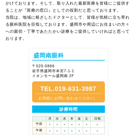
がけております。そして、取り入れた最新医療を皆様にご提供す
ることが『医療の窓口』としての役割だと思っております。
当院は、地域に根ざしたドクターとして、皆様が気軽に立ち寄れ
る眼科医院を目指しております。盛岡市や周辺にお住まいの方々
への親切・丁寧であたたかい診療をご提供していければと思って
おります。
盛岡南眼科
〒020-0866
岩手県盛岡市本宮7-1-1
イオンモール盛岡南 2F
TEL.019-631-3987
お気軽にお問い合わせください。
診療時間
月
火
水
木
金
土
日祝
午前
●
●
●
●
●
●
●
午後
●
●
●
●
●
●
●