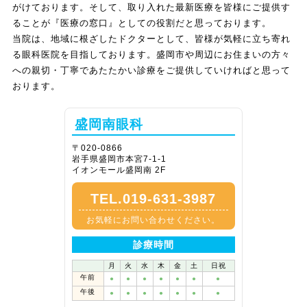
がけております。そして、取り入れた最新医療を皆様にご提供す
ることが『医療の窓口』としての役割だと思っております。
当院は、地域に根ざしたドクターとして、皆様が気軽に立ち寄れ
る眼科医院を目指しております。盛岡市や周辺にお住まいの方々
への親切・丁寧であたたかい診療をご提供していければと思って
おります。
盛岡南眼科
〒020-0866
岩手県盛岡市本宮7-1-1
イオンモール盛岡南 2F
TEL.019-631-3987
お気軽にお問い合わせください。
診療時間
月
火
水
木
金
土
日祝
午前
●
●
●
●
●
●
●
午後
●
●
●
●
●
●
●