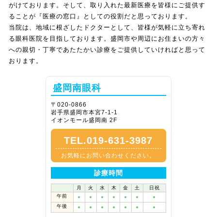
がけております。そして、取り入れた最新医療を皆様にご提供す
ることが『医療の窓口』としての役割だと思っております。
当院は、地域に根ざしたドクターとして、皆様が気軽に立ち寄れ
る眼科医院を目指しております。盛岡市や周辺にお住まいの方々
への親切・丁寧であたたかい診療をご提供していければと思って
おります。
盛岡南眼科
〒020-0866
岩手県盛岡市本宮7-1-1
イオンモール盛岡南 2F
TEL.019-631-3987
お気軽にお問い合わせください。
診療時間
月
火
水
木
金
土
日祝
午前
●
●
●
●
●
●
●
午後
●
●
●
●
●
●
●