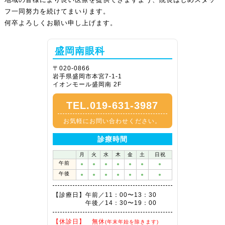
フ一同努力を続けてまいります。
何卒よろしくお願い申し上げます。
盛岡南眼科
〒020-0866
岩手県盛岡市本宮7-1-1
イオンモール盛岡南 2F
TEL.019-631-3987
お気軽にお問い合わせください。
診療時間
月
火
水
木
金
土
日祝
午前
●
●
●
●
●
●
●
午後
●
●
●
●
●
●
●
【診療日】
午前／11：00〜13：30
午後／14：30〜19：00
【休診日】
無休
(年末年始を除きます)