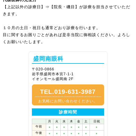
【上記以外の診療日】⇒【院長・磯目】が診療を担当させていただ
きます。
１０月の土日・祝日も通常どおり診療を行います。
目に関するお困りごとがあれば是非当院に御相談ください。よろし
くお願いいたします。
盛岡南眼科
〒020-0866
岩手県盛岡市本宮7-1-1
イオンモール盛岡南 2F
TEL.019-631-3987
お気軽にお問い合わせください。
診療時間
月
火
水
木
金
土
日祝
午前
●
●
●
●
●
●
●
午後
●
●
●
●
●
●
●