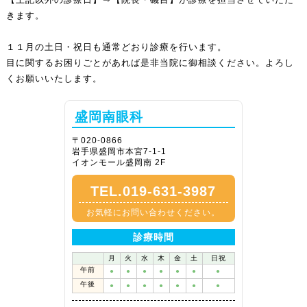
きます。
１１月の土日・祝日も通常どおり診療を行います。
目に関するお困りごとがあれば是非当院に御相談ください。よろし
くお願いいたします。
盛岡南眼科
〒020-0866
岩手県盛岡市本宮7-1-1
イオンモール盛岡南 2F
TEL.019-631-3987
お気軽にお問い合わせください。
診療時間
月
火
水
木
金
土
日祝
午前
●
●
●
●
●
●
●
午後
●
●
●
●
●
●
●