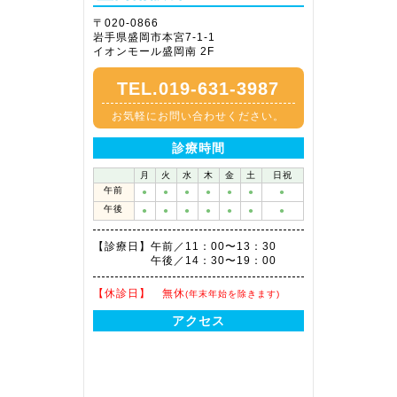
〒020-0866
岩手県盛岡市本宮7-1-1
イオンモール盛岡南 2F
TEL.019-631-3987
お気軽にお問い合わせください。
診療時間
月
火
水
木
金
土
日祝
午前
●
●
●
●
●
●
●
午後
●
●
●
●
●
●
●
【診療日】
午前／11：00〜13：30
午後／14：30〜19：00
【休診日】
無休
(年末年始を除きます)
アクセス